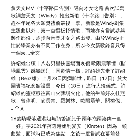
詹天文MV〈十字路口告別〉邁向才女之路 首次試寫
歌詞詹天文（Windy）推出新歌〈十字路口告別〉，
趕在年尾各大頒獎禮前最後一擊。新歌是Windy劇集
主題曲以外，第一首慢板抒情歌，而她亦有嘗試參與
製作部份，逐步向音樂才女之路出發。由於Windy正
忙於學業亦有不同工作在身，所以今次新歌錄音只得
一個se …全文
許紹雄出殯丨八名男星扶靈場面哀傷 歐陽震華憶《賭
場風雲》感觸送別：同劇情一樣，許紹雄先走了許紹
雄（Benz雄）上月28日因病離世，昨日（17日）於大
圍寶福紀念館設靈，今日（18日）進行大殮儀式。許
紹雄的靈柩移往富山火葬場火化，他的生前好友杜燕
歌、曾偉明、麥長青、羅樂林、歐陽震華、關禮傑、
…全文
26歲騎呢落選港姐無預警誕兒子 兩年抱兩湊夠一個
「好」字2021年落選港姐利愛安（Kirsten）因為一頭
曲髮，面試時已成為焦點，之後一度嘗試在幕前發