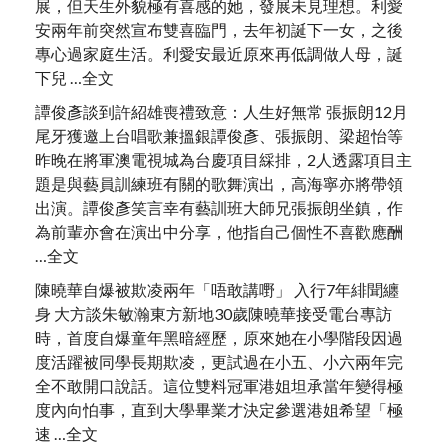
展，但天生外貌極有喜感的她，發展未見理想。利愛
安兩年前突然宣布雙喜臨門，去年初誕下一女，之後
專心過家庭生活。利愛安最近原來再低調做人母，誕
下兒 …全文
譚俊彥談到許紹雄喪禮致意：人生好無常 張振朗12月
尾牙獲邀上台唱歌兼搵銀譚俊彥、張振朗、梁超怡等
昨晚在將軍澳電視城為台慶項目綵排，2人透露項目主
題是與藝員訓練班有關的歌舞演出，高海寧亦將帶領
出演。譚俊彥笑言幸有藝訓班大師兄張振朗坐鎮，作
為前輩亦會在演出中分享，他指自己個性不喜歡應酬
…全文
陳曉華自爆被欺凌兩年「唔敢講嘢」 入行7年緋聞纏
身 大方談朱敏瀚東方新地30歲陳曉華接受電台專訪
時，首度自爆童年黑暗經歷，原來她在小學階段因過
度活躍被同學長期欺凌，更試過在小五、小六兩年完
全不敢開口說話。這位雙料冠軍港姐坦承當年變得極
度內向怕事，直到大學畢業才決定參選港姐希望「極
速 …全文