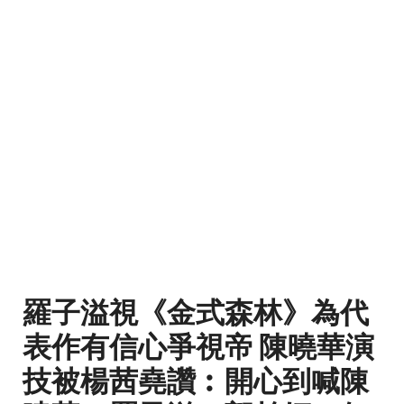
羅子溢視《金式森林》為代
表作有信心爭視帝 陳曉華演
技被楊茜堯讚︰開心到喊陳