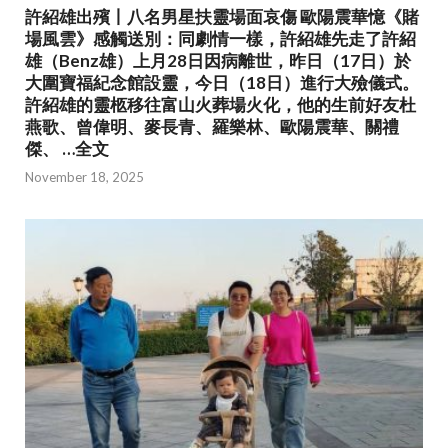
許紹雄出殯丨八名男星扶靈場面哀傷 歐陽震華憶《賭
場風雲》感觸送別：同劇情一樣，許紹雄先走了許紹
雄（Benz雄）上月28日因病離世，昨日（17日）於
大圍寶福紀念館設靈，今日（18日）進行大殮儀式。
許紹雄的靈柩移往富山火葬場火化，他的生前好友杜
燕歌、曾偉明、麥長青、羅樂林、歐陽震華、關禮
傑、 …全文
November 18, 2025