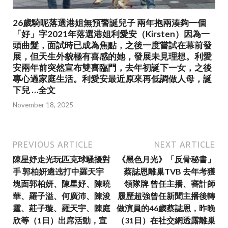
26歲騎呢落選港姐無預警誕兒子 兩年抱兩湊夠一個
「好」字2021年落選港姐利愛安（Kirsten）因為一
頭曲髮，面試時已成為焦點，之後一度嘗試在幕前發
展，但天生外貌極有喜感的她，發展未見理想。利愛
安兩年前突然宣布雙喜臨門，去年初誕下一女，之後
專心過家庭生活。利愛安最近原來再低調做人母，誕
下兒 …全文
November 18, 2025
PREVIOUS ARTICLE
NEXT ARTICLE
陳星妤走光玩匹克球騷擾對
《黑色月光》「反骨秘書」
手 郭柏妍遴迍打中羅天宇
蔡誌恩離巢TVB 去年考獲
塊面郭柏妍、陳星妤、陳曉
領隊牌 曾任主播、審計師
華、羅子溢、何廣沛、陳浚
履歷超強曾任新聞主播後轉
霆、莊子璇、羅天宇、陳庭
做演員的46歲蔡誌恩，昨晚
欣等（1日）出席活動，宣
（31日）在社交網透露離巢