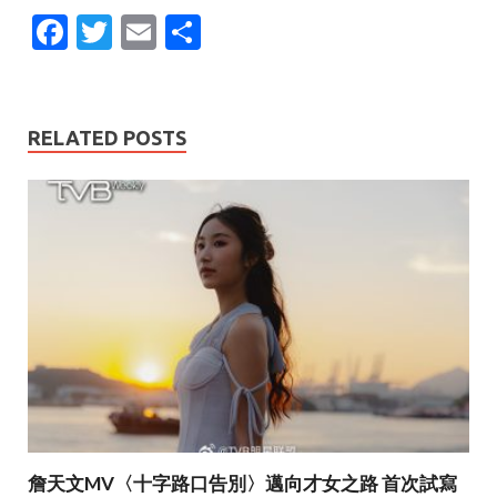
F
T
E
S
ac
w
m
h
e
itt
ai
ar
b
er
l
e
RELATED POSTS
o
o
k
詹天文MV〈十字路口告別〉邁向才女之路 首次試寫