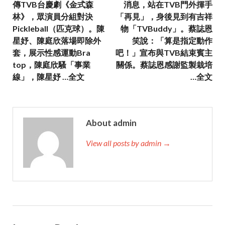
傳TVB台慶劇《金式森
消息，站在TVB門外揮手
林》，眾演員分組對決
「再見」，身後見到有吉祥
Pickleball（匹克球）。陳
物「TVBuddy」。蔡誌恩
星妤、陳庭欣落場即除外
笑說：「算是指定動作
套，展示性感運動Bra
吧！」宣布與TVB結束賓主
top，陳庭欣騷「事業
關係。蔡誌恩感謝監製栽培
線」，陳星妤 …全文
…全文
About admin
View all posts by admin →