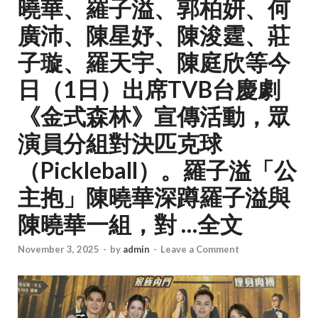
曉華、羅子溢、郭柏妍、何
廣沛、陳星妤、陳浚霆、莊
子璇、羅天宇、陳庭欣等今
日（1日）出席TVB台慶劇
《金式森林》宣傳活動，眾
演員分組對決匹克球
（Pickleball）。羅子溢「公
主抱」陳曉華深蹲羅子溢與
陳曉華一組，對 …全文
November 3, 2025
-
by
admin
-
Leave a Comment