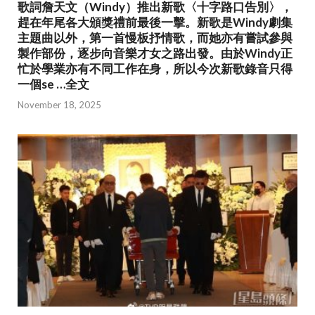
歌詞詹天文（Windy）推出新歌〈十字路口告別〉，
趕在年尾各大頒獎禮前最後一擊。新歌是Windy劇集
主題曲以外，第一首慢板抒情歌，而她亦有嘗試參與
製作部份，逐步向音樂才女之路出發。由於Windy正
忙於學業亦有不同工作在身，所以今次新歌錄音只得
一個se …全文
November 18, 2025