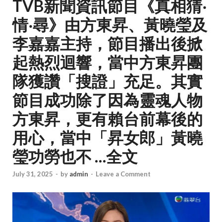
TVB新聞資訊節目《真相猜‧
情‧尋》由方東昇、黃曉瑩及
李嘉嘉主持，節目播出後掀
起熱烈迴響，當中方東昇團
隊獲讚「搜證」充足。其實
節目成功除了因為靈魂人物
方東昇，更有賴台前幕後的
用心，當中「昇女郎」黃曉
瑩功勞也不 …全文
July 31, 2025
-
by
admin
-
Leave a Comment