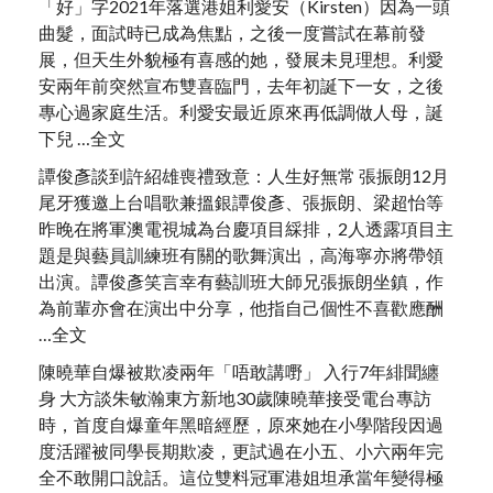
「好」字2021年落選港姐利愛安（Kirsten）因為一頭
曲髮，面試時已成為焦點，之後一度嘗試在幕前發
展，但天生外貌極有喜感的她，發展未見理想。利愛
安兩年前突然宣布雙喜臨門，去年初誕下一女，之後
專心過家庭生活。利愛安最近原來再低調做人母，誕
下兒 …全文
譚俊彥談到許紹雄喪禮致意：人生好無常 張振朗12月
尾牙獲邀上台唱歌兼搵銀譚俊彥、張振朗、梁超怡等
昨晚在將軍澳電視城為台慶項目綵排，2人透露項目主
題是與藝員訓練班有關的歌舞演出，高海寧亦將帶領
出演。譚俊彥笑言幸有藝訓班大師兄張振朗坐鎮，作
為前輩亦會在演出中分享，他指自己個性不喜歡應酬
…全文
陳曉華自爆被欺凌兩年「唔敢講嘢」 入行7年緋聞纏
身 大方談朱敏瀚東方新地30歲陳曉華接受電台專訪
時，首度自爆童年黑暗經歷，原來她在小學階段因過
度活躍被同學長期欺凌，更試過在小五、小六兩年完
全不敢開口說話。這位雙料冠軍港姐坦承當年變得極