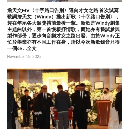
詹天文MV〈十字路口告別〉邁向才女之路 首次試寫
歌詞詹天文（Windy）推出新歌〈十字路口告別〉，
趕在年尾各大頒獎禮前最後一擊。新歌是Windy劇集
主題曲以外，第一首慢板抒情歌，而她亦有嘗試參與
製作部份，逐步向音樂才女之路出發。由於Windy正
忙於學業亦有不同工作在身，所以今次新歌錄音只得
一個se …全文
November 18, 2025