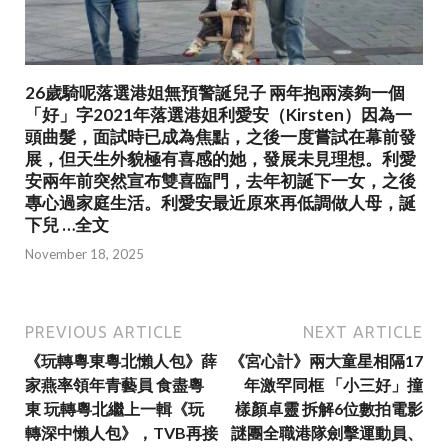
26歲騎呢落選港姐無預警誕兒子 兩年抱兩湊夠一個
「好」字2021年落選港姐利愛安（Kirsten）因為一
頭曲髮，面試時已成為焦點，之後一度嘗試在幕前發
展，但天生外貌極有喜感的她，發展未見理想。利愛
安兩年前突然宣布雙喜臨門，去年初誕下一女，之後
專心過家庭生活。利愛安最近原來再低調做人母，誕
下兒 …全文
November 18, 2025
PREVIOUS ARTICLE
NEXT ARTICLE
《玩轉粵東粵北懶人包》薛
《宮心計》兩大童星相隔17
家燕率領年青藝員 食盡粵
年激罕同框 「小三好」撞
東 玩轉粵北繼上一輯《玩
樣顏卓靈 拆解6位數拍電影
轉深中懶人包》，TVB再接
謎團全職港隊劍擊運動員、