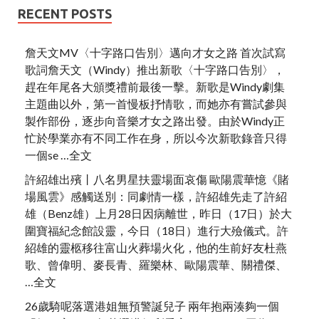
RECENT POSTS
詹天文MV〈十字路口告別〉邁向才女之路 首次試寫
歌詞詹天文（Windy）推出新歌〈十字路口告別〉，
趕在年尾各大頒獎禮前最後一擊。新歌是Windy劇集
主題曲以外，第一首慢板抒情歌，而她亦有嘗試參與
製作部份，逐步向音樂才女之路出發。由於Windy正
忙於學業亦有不同工作在身，所以今次新歌錄音只得
一個se …全文
許紹雄出殯丨八名男星扶靈場面哀傷 歐陽震華憶《賭
場風雲》感觸送別：同劇情一樣，許紹雄先走了許紹
雄（Benz雄）上月28日因病離世，昨日（17日）於大
圍寶福紀念館設靈，今日（18日）進行大殮儀式。許
紹雄的靈柩移往富山火葬場火化，他的生前好友杜燕
歌、曾偉明、麥長青、羅樂林、歐陽震華、關禮傑、
…全文
26歲騎呢落選港姐無預警誕兒子 兩年抱兩湊夠一個