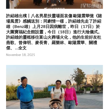
許紹雄出殯丨八名男星扶靈場面哀傷 歐陽震華憶《賭
場風雲》感觸送別：同劇情一樣，許紹雄先走了許紹
雄（Benz雄）上月28日因病離世，昨日（17日）於
大圍寶福紀念館設靈，今日（18日）進行大殮儀式。
許紹雄的靈柩移往富山火葬場火化，他的生前好友杜
燕歌、曾偉明、麥長青、羅樂林、歐陽震華、關禮
傑、 …全文
November 18, 2025