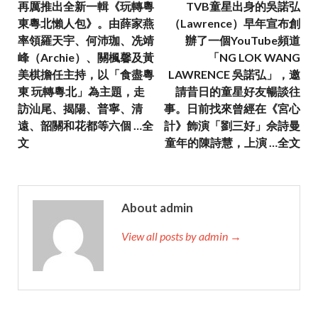
再厲推出全新一輯《玩轉粵
TVB童星出身的吳諾弘
東粵北懶人包》。由薛家燕
（Lawrence）早年宣布創
率領羅天宇、何沛珈、冼靖
辦了一個YouTube頻道
峰（Archie）、關楓馨及黃
「NG LOK WANG
美棋擔任主持，以「食盡粵
LAWRENCE 吳諾弘」，邀
東 玩轉粵北」為主題，走
請昔日的童星好友暢談往
訪汕尾、揭陽、普寧、清
事。日前找來曾經在《宮心
遠、韶關和花都等六個 …全
計》飾演「劉三好」佘詩曼
文
童年的陳詩慧，上演 …全文
About admin
View all posts by admin →