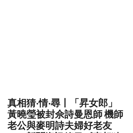
真相猜‧情‧尋丨「昇女郎」
黃曉瑩被封佘詩曼恩師 機師
老公與麥明詩夫婦好老友