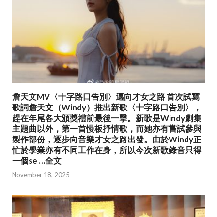
詹天文MV〈十字路口告別〉邁向才女之路 首次試寫
歌詞詹天文（Windy）推出新歌〈十字路口告別〉，
趕在年尾各大頒獎禮前最後一擊。新歌是Windy劇集
主題曲以外，第一首慢板抒情歌，而她亦有嘗試參與
製作部份，逐步向音樂才女之路出發。由於Windy正
忙於學業亦有不同工作在身，所以今次新歌錄音只得
一個se …全文
November 18, 2025