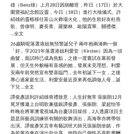
雄（Benz雄）上月28日因病離世，昨日（17日）於大
圍寶福紀念館設靈，今日（18日）進行大殮儀式。許
紹雄的靈柩移往富山火葬場火化，他的生前好友杜燕
歌、曾偉明、麥長青、羅樂林、歐陽震華、關禮傑、
…全文
26歲騎呢落選港姐無預警誕兒子 兩年抱兩湊夠一個
「好」字2021年落選港姐利愛安（Kirsten）因為一頭
曲髮，面試時已成為焦點，之後一度嘗試在幕前發
展，但天生外貌極有喜感的她，發展未見理想。利愛
安兩年前突然宣布雙喜臨門，去年初誕下一女，之後
專心過家庭生活。利愛安最近原來再低調做人母，誕
下兒 …全文
譚俊彥談到許紹雄喪禮致意：人生好無常 張振朗12月
尾牙獲邀上台唱歌兼搵銀譚俊彥、張振朗、梁超怡等
昨晚在將軍澳電視城為台慶項目綵排，2人透露項目主
題是與藝員訓練班有關的歌舞演出，高海寧亦將帶領
出演。譚俊彥笑言幸有藝訓班大師兄張振朗坐鎮，作
為前輩亦會在演出中分享，他指自己個性不喜歡應酬