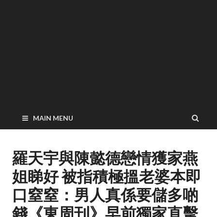
MAIN MENU
羅天宇與陳懿德戀情獲家燕
姐睇好 被指積極搵老婆本即
口窒窒：男人真係要儲多啲
錢《東周刊》早前獨家直擊