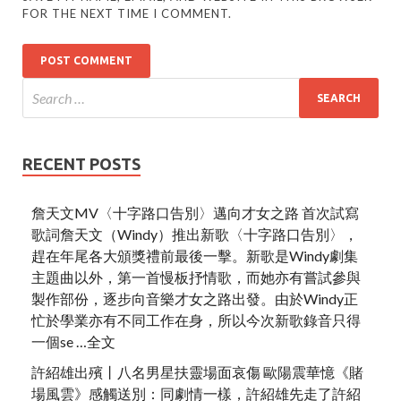
FOR THE NEXT TIME I COMMENT.
RECENT POSTS
詹天文MV〈十字路口告別〉邁向才女之路 首次試寫
歌詞詹天文（Windy）推出新歌〈十字路口告別〉，
趕在年尾各大頒獎禮前最後一擊。新歌是Windy劇集
主題曲以外，第一首慢板抒情歌，而她亦有嘗試參與
製作部份，逐步向音樂才女之路出發。由於Windy正
忙於學業亦有不同工作在身，所以今次新歌錄音只得
一個se …全文
許紹雄出殯丨八名男星扶靈場面哀傷 歐陽震華憶《賭
場風雲》感觸送別：同劇情一樣，許紹雄先走了許紹