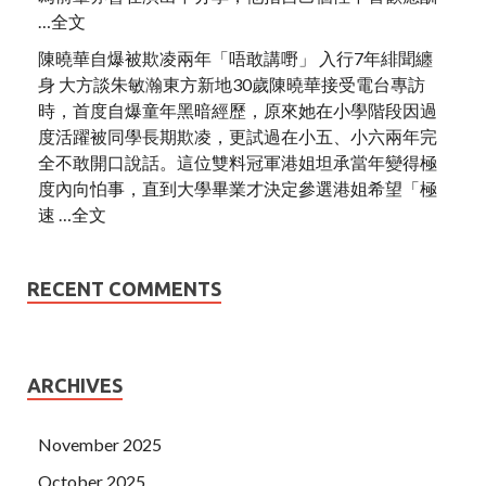
…全文
陳曉華自爆被欺凌兩年「唔敢講嘢」 入行7年緋聞纏
身 大方談朱敏瀚東方新地30歲陳曉華接受電台專訪
時，首度自爆童年黑暗經歷，原來她在小學階段因過
度活躍被同學長期欺凌，更試過在小五、小六兩年完
全不敢開口說話。這位雙料冠軍港姐坦承當年變得極
度內向怕事，直到大學畢業才決定參選港姐希望「極
速 …全文
RECENT COMMENTS
ARCHIVES
November 2025
October 2025