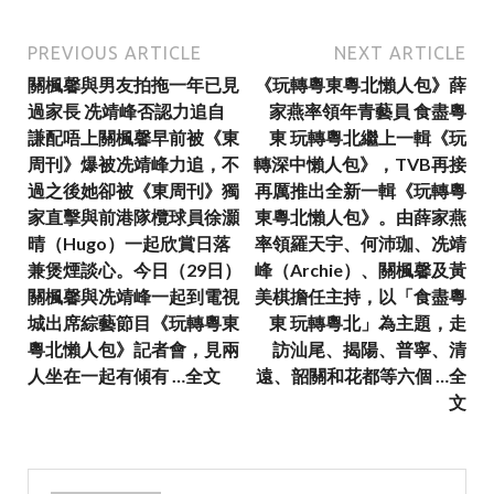
PREVIOUS ARTICLE
NEXT ARTICLE
關楓馨與男友拍拖一年已見
《玩轉粵東粵北懶人包》薛
過家長 冼靖峰否認力追自
家燕率領年青藝員 食盡粵
謙配唔上關楓馨早前被《東
東 玩轉粵北繼上一輯《玩
周刊》爆被冼靖峰力追，不
轉深中懶人包》，TVB再接
過之後她卻被《東周刊》獨
再厲推出全新一輯《玩轉粵
家直擊與前港隊欖球員徐灝
東粵北懶人包》。由薛家燕
晴（Hugo）一起欣賞日落
率領羅天宇、何沛珈、冼靖
兼煲煙談心。今日（29日）
峰（Archie）、關楓馨及黃
關楓馨與冼靖峰一起到電視
美棋擔任主持，以「食盡粵
城出席綜藝節目《玩轉粵東
東 玩轉粵北」為主題，走
粵北懶人包》記者會，見兩
訪汕尾、揭陽、普寧、清
人坐在一起有傾有 …全文
遠、韶關和花都等六個 …全
文