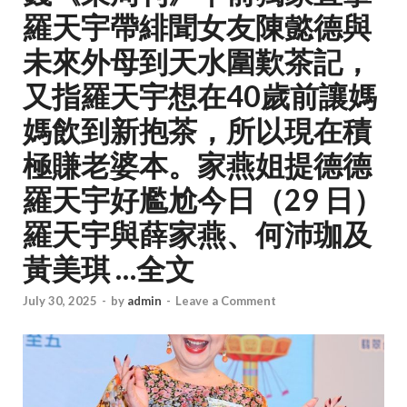
羅天宇帶緋聞女友陳懿德與
未來外母到天水圍歎茶記，
又指羅天宇想在40歲前讓媽
媽飲到新抱茶，所以現在積
極賺老婆本。家燕姐提德德
羅天宇好尷尬今日（29 日）
羅天宇與薛家燕、何沛珈及
黃美琪 …全文
July 30, 2025
-
by
admin
-
Leave a Comment