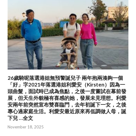
26歲騎呢落選港姐無預警誕兒子 兩年抱兩湊夠一個
「好」字2021年落選港姐利愛安（Kirsten）因為一
頭曲髮，面試時已成為焦點，之後一度嘗試在幕前發
展，但天生外貌極有喜感的她，發展未見理想。利愛
安兩年前突然宣布雙喜臨門，去年初誕下一女，之後
專心過家庭生活。利愛安最近原來再低調做人母，誕
下兒 …全文
November 18, 2025