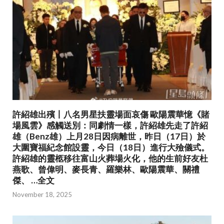
許紹雄出殯丨八名男星扶靈場面哀傷 歐陽震華憶《賭
場風雲》感觸送別：同劇情一樣，許紹雄先走了許紹
雄（Benz雄）上月28日因病離世，昨日（17日）於
大圍寶福紀念館設靈，今日（18日）進行大殮儀式。
許紹雄的靈柩移往富山火葬場火化，他的生前好友杜
燕歌、曾偉明、麥長青、羅樂林、歐陽震華、關禮
傑、 …全文
November 18, 2025