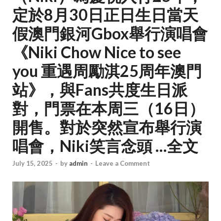
定於8月30日正日生日當天
假澳門銀河Gbox舉行演唱會
《Niki Chow Nice to see
you 重遇周勵淇25周年澳門
站》，與Fans共度生日派
對，門票在本周三（16日）
開售。對於突然宣布舉行演
唱會，Niki笑言念頭 …全文
July 15, 2025
-
by
admin
-
Leave a Comment