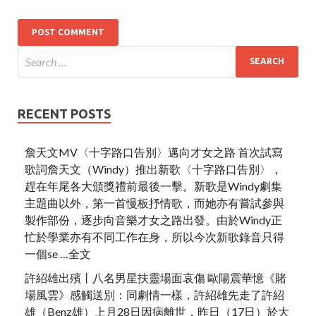
RECENT POSTS
詹天文MV〈十字路口告別〉邁向才女之路 首次試寫
歌詞詹天文（Windy）推出新歌〈十字路口告別〉，
趕在年尾各大頒獎禮前最後一擊。新歌是Windy劇集
主題曲以外，第一首慢板抒情歌，而她亦有嘗試參與
製作部份，逐步向音樂才女之路出發。由於Windy正
忙於學業亦有不同工作在身，所以今次新歌錄音只得
一個se …全文
許紹雄出殯丨八名男星扶靈場面哀傷 歐陽震華憶《賭
場風雲》感觸送別：同劇情一樣，許紹雄先走了許紹
雄（Benz雄）上月28日因病離世，昨日（17日）於大