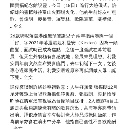
圍寶福紀念館設靈，今日（18日）進行大殮儀式。許
紹雄的靈柩移往富山火葬場火化，他的生前好友杜燕
歌、曾偉明、麥長青、羅樂林、歐陽震華、關禮傑、
…全文
26歲騎呢落選港姐無預警誕兒子 兩年抱兩湊夠一個
「好」字2021年落選港姐利愛安（Kirsten）因為一頭
曲髮，面試時已成為焦點，之後一度嘗試在幕前發
展，但天生外貌極有喜感的她，發展未見理想。利愛
安兩年前突然宣布雙喜臨門，去年初誕下一女，之後
專心過家庭生活。利愛安最近原來再低調做人母，誕
下兒 …全文
譚俊彥談到許紹雄喪禮致意：人生好無常 張振朗12月
尾牙獲邀上台唱歌兼搵銀譚俊彥、張振朗、梁超怡等
昨晚在將軍澳電視城為台慶項目綵排，2人透露項目主
題是與藝員訓練班有關的歌舞演出，高海寧亦將帶領
出演。譚俊彥笑言幸有藝訓班大師兄張振朗坐鎮，作
為前輩亦會在演出中分享，他指自己個性不喜歡應酬
…全文