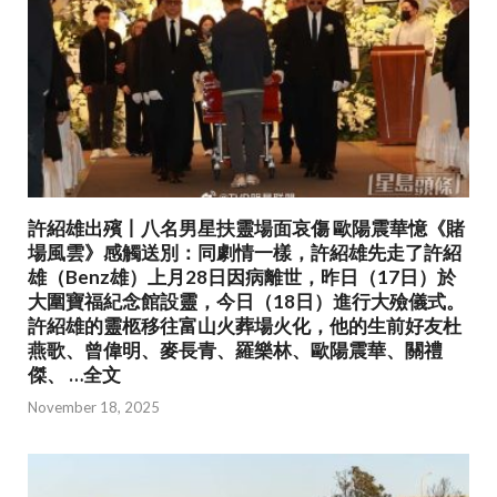
許紹雄出殯丨八名男星扶靈場面哀傷 歐陽震華憶《賭
場風雲》感觸送別：同劇情一樣，許紹雄先走了許紹
雄（Benz雄）上月28日因病離世，昨日（17日）於
大圍寶福紀念館設靈，今日（18日）進行大殮儀式。
許紹雄的靈柩移往富山火葬場火化，他的生前好友杜
燕歌、曾偉明、麥長青、羅樂林、歐陽震華、關禮
傑、 …全文
November 18, 2025