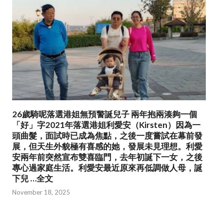
26歲騎呢落選港姐無預警誕兒子 兩年抱兩湊夠一個
「好」字2021年落選港姐利愛安（Kirsten）因為一
頭曲髮，面試時已成為焦點，之後一度嘗試在幕前發
展，但天生外貌極有喜感的她，發展未見理想。利愛
安兩年前突然宣布雙喜臨門，去年初誕下一女，之後
專心過家庭生活。利愛安最近原來再低調做人母，誕
下兒 …全文
November 18, 2025