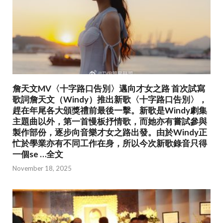
詹天文MV〈十字路口告別〉邁向才女之路 首次試寫
歌詞詹天文（Windy）推出新歌〈十字路口告別〉，
趕在年尾各大頒獎禮前最後一擊。新歌是Windy劇集
主題曲以外，第一首慢板抒情歌，而她亦有嘗試參與
製作部份，逐步向音樂才女之路出發。由於Windy正
忙於學業亦有不同工作在身，所以今次新歌錄音只得
一個se …全文
November 18, 2025