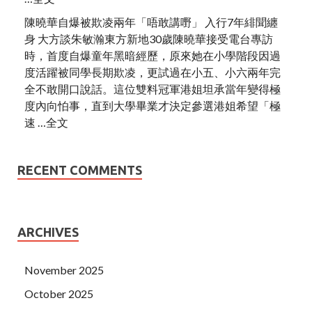
陳曉華自爆被欺凌兩年「唔敢講嘢」 入行7年緋聞纏
身 大方談朱敏瀚東方新地30歲陳曉華接受電台專訪
時，首度自爆童年黑暗經歷，原來她在小學階段因過
度活躍被同學長期欺凌，更試過在小五、小六兩年完
全不敢開口說話。這位雙料冠軍港姐坦承當年變得極
度內向怕事，直到大學畢業才決定參選港姐希望「極
速 …全文
RECENT COMMENTS
ARCHIVES
November 2025
October 2025