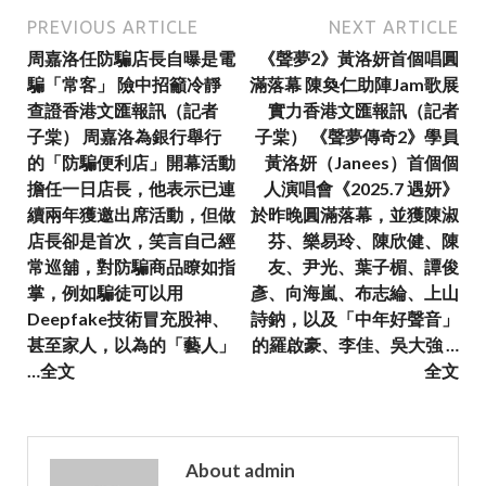
PREVIOUS ARTICLE
NEXT ARTICLE
周嘉洛任防騙店長自曝是電
《聲夢2》黃洛妍首個唱圓
騙「常客」 險中招籲冷靜
滿落幕 陳奐仁助陣Jam歌展
查證香港文匯報訊（記者
實力香港文匯報訊（記者
子棠） 周嘉洛為銀行舉行
子棠） 《聲夢傳奇2》學員
的「防騙便利店」開幕活動
黃洛妍（Janees）首個個
擔任一日店長，他表示已連
人演唱會《2025.7 遇妍》
續兩年獲邀出席活動，但做
於昨晚圓滿落幕，並獲陳淑
店長卻是首次，笑言自己經
芬、樂易玲、陳欣健、陳
常巡舖，對防騙商品瞭如指
友、尹光、葉子楣、譚俊
掌，例如騙徒可以用
彥、向海嵐、布志綸、上山
Deepfake技術冒充股神、
詩鈉，以及「中年好聲音」
甚至家人，以為的「藝人」
的羅啟豪、李佳、吳大強 …
…全文
全文
About admin