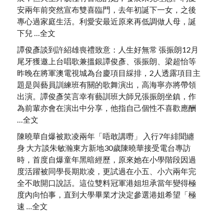
安兩年前突然宣布雙喜臨門，去年初誕下一女，之後
專心過家庭生活。利愛安最近原來再低調做人母，誕
下兒 …全文
譚俊彥談到許紹雄喪禮致意：人生好無常 張振朗12月
尾牙獲邀上台唱歌兼搵銀譚俊彥、張振朗、梁超怡等
昨晚在將軍澳電視城為台慶項目綵排，2人透露項目主
題是與藝員訓練班有關的歌舞演出，高海寧亦將帶領
出演。譚俊彥笑言幸有藝訓班大師兄張振朗坐鎮，作
為前輩亦會在演出中分享，他指自己個性不喜歡應酬
…全文
陳曉華自爆被欺凌兩年「唔敢講嘢」 入行7年緋聞纏
身 大方談朱敏瀚東方新地30歲陳曉華接受電台專訪
時，首度自爆童年黑暗經歷，原來她在小學階段因過
度活躍被同學長期欺凌，更試過在小五、小六兩年完
全不敢開口說話。這位雙料冠軍港姐坦承當年變得極
度內向怕事，直到大學畢業才決定參選港姐希望「極
速 …全文