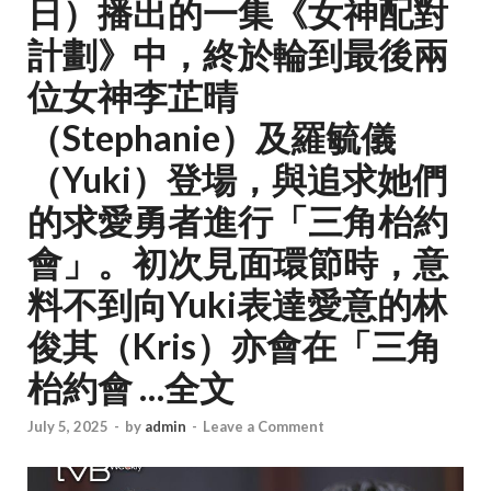
日）播出的一集《女神配對
計劃》中，終於輪到最後兩
位女神李芷晴
（Stephanie）及羅毓儀
（Yuki）登場，與追求她們
的求愛勇者進行「三角枱約
會」。初次見面環節時，意
料不到向Yuki表達愛意的林
俊其（Kris）亦會在「三角
枱約會 …全文
July 5, 2025
-
by
admin
-
Leave a Comment