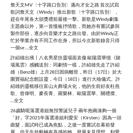
詹天文MV〈十字路口告別〉邁向才女之路 首次試寫
歌詞詹天文（Windy）推出新歌〈十字路口告別〉，
趕在年尾各大頒獎禮前最後一擊。新歌是Windy劇集
主題曲以外，第一首慢板抒情歌，而她亦有嘗試參與
製作部份，逐步向音樂才女之路出發。由於Windy正
忙於學業亦有不同工作在身，所以今次新歌錄音只得
一個se …全文
許紹雄出殯丨八名男星扶靈場面哀傷 歐陽震華憶《賭
場風雲》感觸送別：同劇情一樣，許紹雄先走了許紹
雄（Benz雄）上月28日因病離世，昨日（17日）於大
圍寶福紀念館設靈，今日（18日）進行大殮儀式。許
紹雄的靈柩移往富山火葬場火化，他的生前好友杜燕
歌、曾偉明、麥長青、羅樂林、歐陽震華、關禮傑、
…全文
26歲騎呢落選港姐無預警誕兒子 兩年抱兩湊夠一個
「好」字2021年落選港姐利愛安（Kirsten）因為一頭
曲髮，面試時已成為焦點，之後一度嘗試在幕前發
展，但天生外貌極有喜感的她，發展未見理想。利愛