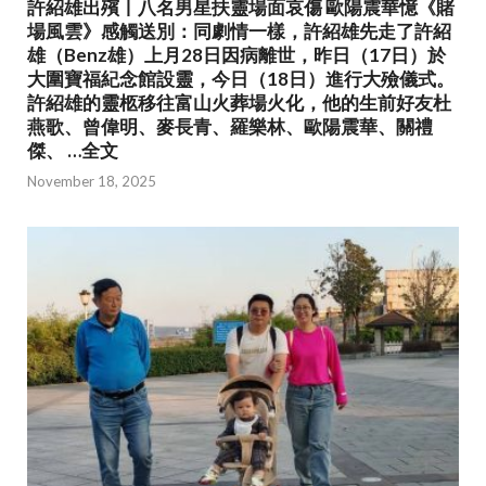
許紹雄出殯丨八名男星扶靈場面哀傷 歐陽震華憶《賭
場風雲》感觸送別：同劇情一樣，許紹雄先走了許紹
雄（Benz雄）上月28日因病離世，昨日（17日）於
大圍寶福紀念館設靈，今日（18日）進行大殮儀式。
許紹雄的靈柩移往富山火葬場火化，他的生前好友杜
燕歌、曾偉明、麥長青、羅樂林、歐陽震華、關禮
傑、 …全文
November 18, 2025