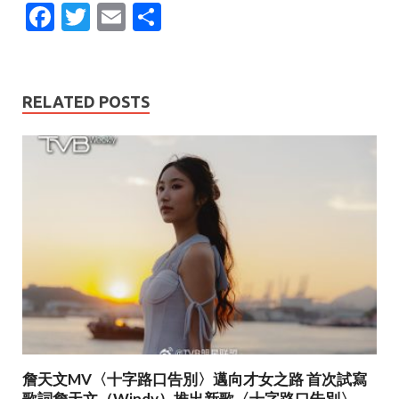
F
T
E
S
ac
w
m
h
e
itt
ai
ar
b
er
l
e
RELATED POSTS
o
o
k
詹天文MV〈十字路口告別〉邁向才女之路 首次試寫
歌詞詹天文（Windy）推出新歌〈十字路口告別〉，