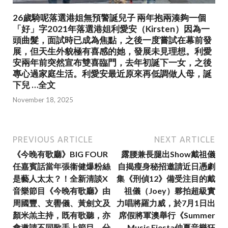
26歲騎呢落選港姐無預警誕兒子 兩年抱兩湊夠一個
「好」字2021年落選港姐利愛安（Kirsten）因為一
頭曲髮，面試時已成為焦點，之後一度嘗試在幕前發
展，但天生外貌極有喜感的她，發展未見理想。利愛
安兩年前突然宣布雙喜臨門，去年初誕下一女，之後
專心過家庭生活。利愛安最近原來再低調做人母，誕
下兒 …全文
November 18, 2025
PREVIOUS ARTICLE
NEXT ARTICLE
《今晚有歌廳》BIG FOUR
露腰兼長腿出Show戴祖儀
任嘉賓話當年張衞健爆粉絲
自揭瘦身秘招邀請近日憑劇
是藝人太太？！全新清談X
集《刑偵12》備受注目的戴
音樂節目《今晚有歌廳》由
祖儀（Joey）夥拍超級實
周國豐、支嚳儀、黃劍文及
力唱將羅力威，於7月1日出
顏米羔主持，既有歌聽，亦
席假將軍澳舉行《Summer
會邀請不同歌手上節目，分
Music Fiesta仲夏音樂狂