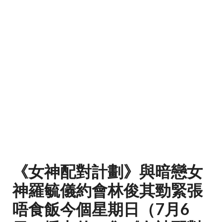
《女神配對計劃》與暗戀女
神羅毓儀約會林俊其勁緊張
唔食飯今個星期日（7月6