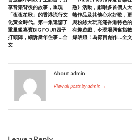
享音樂背後的故事，重現
熱》活動，獻唱多首個人大
「夜夜笙歌」的香港流行文
熱作品及其他心水好歌，更
化黃金時代。第一集邀請了
與粉絲大玩充滿香港特色的
重量級嘉賓BIG FOUR四子
有趣遊戲，令現場興奮指數
打頭陣，細訴當年住事 …全
爆晒燈！為節目創作 …全文
文
About admin
View all posts by admin →
Leave a Reply