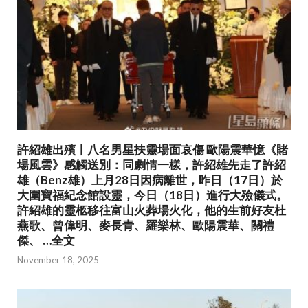
許紹雄出殯丨八名男星扶靈場面哀傷 歐陽震華憶《賭
場風雲》感觸送別：同劇情一樣，許紹雄先走了許紹
雄（Benz雄）上月28日因病離世，昨日（17日）於
大圍寶福紀念館設靈，今日（18日）進行大殮儀式。
許紹雄的靈柩移往富山火葬場火化，他的生前好友杜
燕歌、曾偉明、麥長青、羅樂林、歐陽震華、關禮
傑、 …全文
November 18, 2025