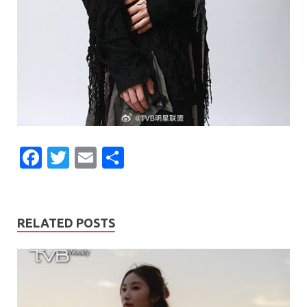
F
T
E
S
ac
w
m
h
e
itt
ai
ar
b
er
l
e
RELATED POSTS
o
o
k