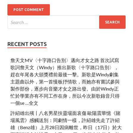
RECENT POSTS
詹天文MV〈十字路口告別〉邁向才女之路 首次試寫
歌詞詹天文（Windy）推出新歌〈十字路口告別〉，
趕在年尾各大頒獎禮前最後一擊。新歌是Windy劇集
主題曲以外，第一首慢板抒情歌，而她亦有嘗試參與
製作部份，逐步向音樂才女之路出發。由於Windy正
忙於學業亦有不同工作在身，所以今次新歌錄音只得
一個se …全文
許紹雄出殯丨八名男星扶靈場面哀傷 歐陽震華憶《賭
場風雲》感觸送別：同劇情一樣，許紹雄先走了許紹
雄（Benz雄）上月28日因病離世，昨日（17日）於大