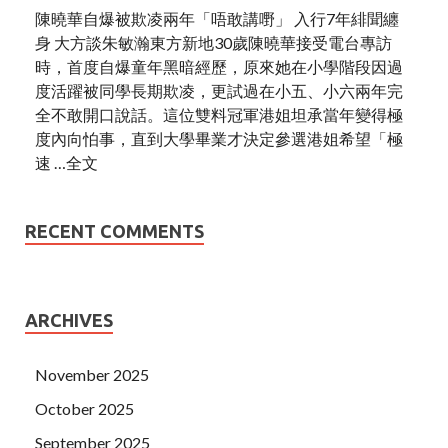
陳曉華自爆被欺凌兩年「唔敢講嘢」 入行7年緋聞纏
身 大方談朱敏瀚東方新地30歲陳曉華接受電台專訪
時，首度自爆童年黑暗經歷，原來她在小學階段因過
度活躍被同學長期欺凌，更試過在小五、小六兩年完
全不敢開口說話。這位雙料冠軍港姐坦承當年變得極
度內向怕事，直到大學畢業才決定參選港姐希望「極
速 …全文
RECENT COMMENTS
ARCHIVES
November 2025
October 2025
September 2025