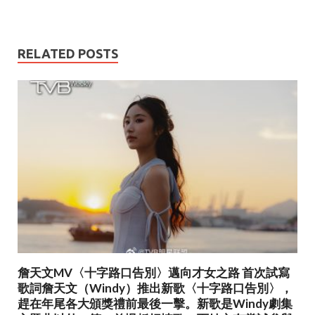
ac
w
m
h
e
itt
ai
ar
b
er
l
e
RELATED POSTS
o
o
k
詹天文MV〈十字路口告別〉邁向才女之路 首次試寫
歌詞詹天文（Windy）推出新歌〈十字路口告別〉，
趕在年尾各大頒獎禮前最後一擊。新歌是Windy劇集