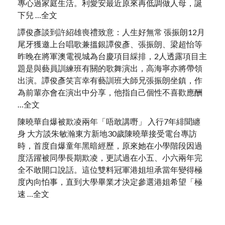
專心過家庭生活。利愛安最近原來再低調做人母，誕
下兒 …全文
譚俊彥談到許紹雄喪禮致意：人生好無常 張振朗12月
尾牙獲邀上台唱歌兼搵銀譚俊彥、張振朗、梁超怡等
昨晚在將軍澳電視城為台慶項目綵排，2人透露項目主
題是與藝員訓練班有關的歌舞演出，高海寧亦將帶領
出演。譚俊彥笑言幸有藝訓班大師兄張振朗坐鎮，作
為前輩亦會在演出中分享，他指自己個性不喜歡應酬
…全文
陳曉華自爆被欺凌兩年「唔敢講嘢」 入行7年緋聞纏
身 大方談朱敏瀚東方新地30歲陳曉華接受電台專訪
時，首度自爆童年黑暗經歷，原來她在小學階段因過
度活躍被同學長期欺凌，更試過在小五、小六兩年完
全不敢開口說話。這位雙料冠軍港姐坦承當年變得極
度內向怕事，直到大學畢業才決定參選港姐希望「極
速 …全文