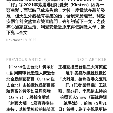
「好」字2021年落選港姐利愛安（Kirsten）因為一
頭曲髮，面試時已成為焦點，之後一度嘗試在幕前發
展，但天生外貌極有喜感的她，發展未見理想。利愛
安兩年前突然宣布雙喜臨門，去年初誕下一女，之後
專心過家庭生活。利愛安最近原來再低調做人母，誕
下兒 …全文
November 18, 2025
PREVIOUS ARTICLE
NEXT ARTICLE
《Grand住去台北》黃翠如
王祖藍攬盡首集三大高顏值
C君 周奕瑋 旅遊達人豪遊台
選手 麥嘉欣犧牲靚樣扮
北全新綜藝節目《Grand住
「火雞姐」搶焦香港文匯報
去台北》由拍攝旅遊節目經
訊（記者 梁靜儀）王祖
驗豐富的黃翠如及周奕瑋
藍、阮兆祥、李思捷主持的
（Jarvis），夥拍名嘴兼
扮嘢真人Show《福祿壽訓
「綜藝大腦」C君齊齊擔任
練學院》，前晚（3月31
主持，以相愛相殺的搞笑互
日）首播，為了令觀眾更快