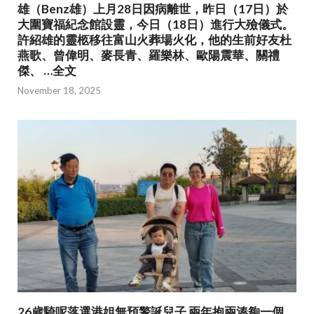
雄（Benz雄）上月28日因病離世，昨日（17日）於
大圍寶福紀念館設靈，今日（18日）進行大殮儀式。
許紹雄的靈柩移往富山火葬場火化，他的生前好友杜
燕歌、曾偉明、麥長青、羅樂林、歐陽震華、關禮
傑、 …全文
November 18, 2025
26歲騎呢落選港姐無預警誕兒子 兩年抱兩湊夠一個