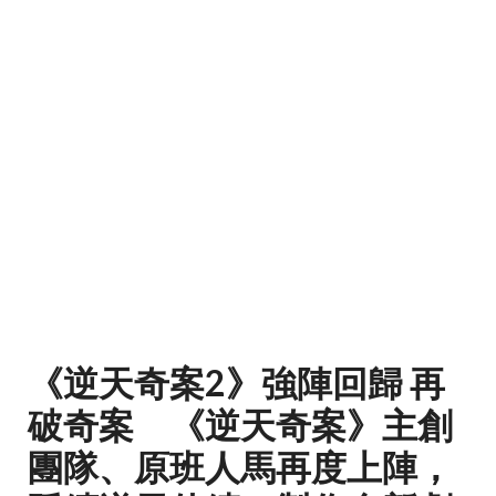
《逆天奇案2》強陣回歸 再
破奇案 《逆天奇案》主創
團隊、原班人馬再度上陣，