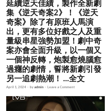
延續逆天佳績，製作全新劇
集《逆天奇案2》！《逆天
奇案》除了有原班人馬演
出，更有多位好戲之人及重
量級串星強勢加盟！劇中奇
案亦會全面升級，以一個又
一個神反轉，炮製愈燒腦愈
過癮的劇情，誓將新劇引發
另一追劇熱潮！ …全文
April 1, 2024
-
by
admin
-
Leave a Comment