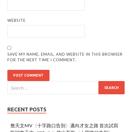
WEBSITE
SAVE MY NAME, EMAIL, AND WEBSITE IN THIS BROWSER
FOR THE NEXT TIME I COMMENT.
RECENT POSTS
詹天文MV〈十字路口告別〉邁向才女之路 首次試寫