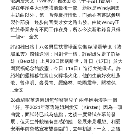
歌詞詹天文（Windy）推出新歌〈十字路口告別〉，
趕在年尾各大頒獎禮前最後一擊。新歌是Windy劇集
主題曲以外，第一首慢板抒情歌，而她亦有嘗試參與
製作部份，逐步向音樂才女之路出發。由於Windy正
忙於學業亦有不同工作在身，所以今次新歌錄音只得
一個se …全文
許紹雄出殯丨八名男星扶靈場面哀傷 歐陽震華憶《賭
場風雲》感觸送別：同劇情一樣，許紹雄先走了許紹
雄（Benz雄）上月28日因病離世，昨日（17日）於大
圍寶福紀念館設靈，今日（18日）進行大殮儀式。許
紹雄的靈柩移往富山火葬場火化，他的生前好友杜燕
歌、曾偉明、麥長青、羅樂林、歐陽震華、關禮傑、
…全文
26歲騎呢落選港姐無預警誕兒子 兩年抱兩湊夠一個
「好」字2021年落選港姐利愛安（Kirsten）因為一頭
曲髮，面試時已成為焦點，之後一度嘗試在幕前發
展，但天生外貌極有喜感的她，發展未見理想。利愛
安兩年前突然宣布雙喜臨門，去年初誕下一女，之後