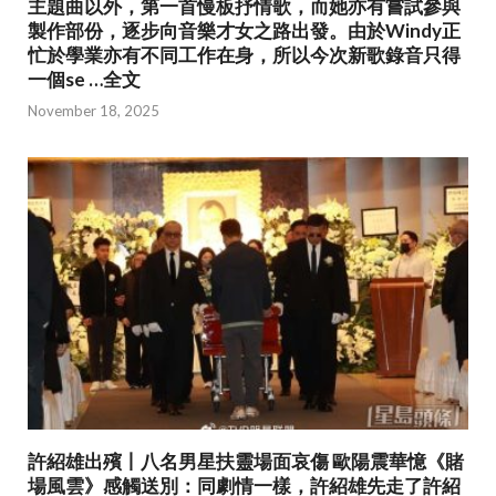
主題曲以外，第一首慢板抒情歌，而她亦有嘗試參與
製作部份，逐步向音樂才女之路出發。由於Windy正
忙於學業亦有不同工作在身，所以今次新歌錄音只得
一個se …全文
November 18, 2025
許紹雄出殯丨八名男星扶靈場面哀傷 歐陽震華憶《賭
場風雲》感觸送別：同劇情一樣，許紹雄先走了許紹