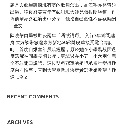
題是與藝員訓練班有關的歌舞演出，高海寧亦將帶領
出演。譚俊彥笑言幸有藝訓班大師兄張振朗坐鎮，作
為前輩亦會在演出中分享，他指自己個性不喜歡應酬
…全文
陳曉華自爆被欺凌兩年「唔敢講嘢」 入行7年緋聞纏
身 大方談朱敏瀚東方新地30歲陳曉華接受電台專訪
時，首度自爆童年黑暗經歷，原來她在小學階段因過
度活躍被同學長期欺凌，更試過在小五、小六兩年完
全不敢開口說話。這位雙料冠軍港姐坦承當年變得極
度內向怕事，直到大學畢業才決定參選港姐希望「極
速 …全文
RECENT COMMENTS
ARCHIVES