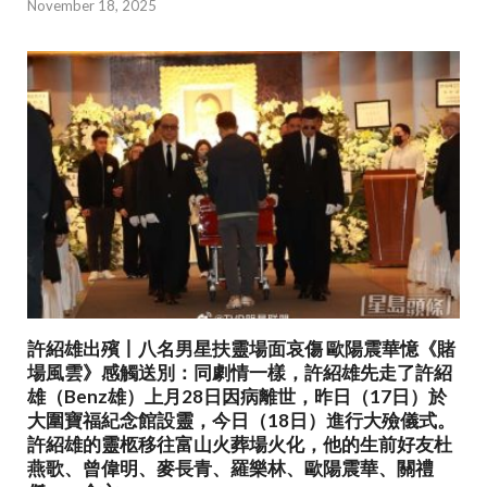
November 18, 2025
許紹雄出殯丨八名男星扶靈場面哀傷 歐陽震華憶《賭
場風雲》感觸送別：同劇情一樣，許紹雄先走了許紹
雄（Benz雄）上月28日因病離世，昨日（17日）於
大圍寶福紀念館設靈，今日（18日）進行大殮儀式。
許紹雄的靈柩移往富山火葬場火化，他的生前好友杜
燕歌、曾偉明、麥長青、羅樂林、歐陽震華、關禮