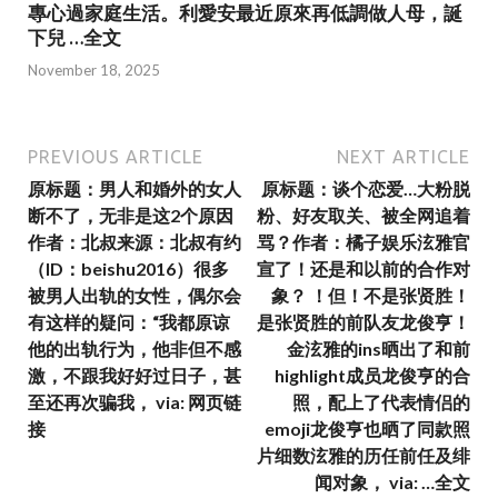
專心過家庭生活。利愛安最近原來再低調做人母，誕
下兒 …全文
November 18, 2025
PREVIOUS ARTICLE
NEXT ARTICLE
原标题：男人和婚外的女人
原标题：谈个恋爱…大粉脱
断不了，无非是这2个原因
粉、好友取关、被全网追着
作者：北叔来源：北叔有约
骂？作者：橘子娱乐泫雅官
（ID：beishu2016）很多
宣了！还是和以前的合作对
被男人出轨的女性，偶尔会
象？ ！但！不是张贤胜！
有这样的疑问：“我都原谅
是张贤胜的前队友龙俊亨！
他的出轨行为，他非但不感
金泫雅的ins晒出了和前
激，不跟我好好过日子，甚
highlight成员龙俊亨的合
至还再次骗我， via: 网页链
照，配上了代表情侣的
接
emoji龙俊亨也晒了同款照
片细数泫雅的历任前任及绯
闻对象， via: …全文