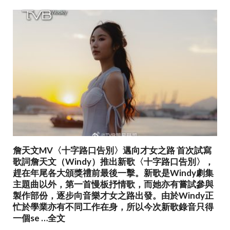
o
o
k
詹天文MV〈十字路口告別〉邁向才女之路 首次試寫
歌詞詹天文（Windy）推出新歌〈十字路口告別〉，
趕在年尾各大頒獎禮前最後一擊。新歌是Windy劇集
主題曲以外，第一首慢板抒情歌，而她亦有嘗試參與
製作部份，逐步向音樂才女之路出發。由於Windy正
忙於學業亦有不同工作在身，所以今次新歌錄音只得
一個se …全文