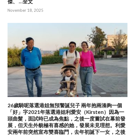
傑、 …全文
November 18, 2025
26歲騎呢落選港姐無預警誕兒子 兩年抱兩湊夠一個
「好」字2021年落選港姐利愛安（Kirsten）因為一
頭曲髮，面試時已成為焦點，之後一度嘗試在幕前發
展，但天生外貌極有喜感的她，發展未見理想。利愛
安兩年前突然宣布雙喜臨門，去年初誕下一女，之後