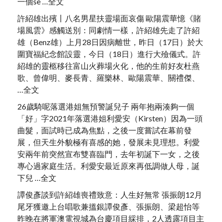
一個se …全文
許紹雄出殯丨八名男星扶靈場面哀傷 歐陽震華憶《賭
場風雲》感觸送別：同劇情一樣，許紹雄先走了許紹
雄（Benz雄）上月28日因病離世，昨日（17日）於大
圍寶福紀念館設靈，今日（18日）進行大殮儀式。許
紹雄的靈柩移往富山火葬場火化，他的生前好友杜燕
歌、曾偉明、麥長青、羅樂林、歐陽震華、關禮傑、
…全文
26歲騎呢落選港姐無預警誕兒子 兩年抱兩湊夠一個
「好」字2021年落選港姐利愛安（Kirsten）因為一頭
曲髮，面試時已成為焦點，之後一度嘗試在幕前發
展，但天生外貌極有喜感的她，發展未見理想。利愛
安兩年前突然宣布雙喜臨門，去年初誕下一女，之後
專心過家庭生活。利愛安最近原來再低調做人母，誕
下兒 …全文
譚俊彥談到許紹雄喪禮致意：人生好無常 張振朗12月
尾牙獲邀上台唱歌兼搵銀譚俊彥、張振朗、梁超怡等
昨晚在將軍澳電視城為台慶項目綵排，2人透露項目主